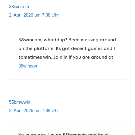
38wincom
2. April 2026 um 7:38 Uhr
38wincom, whaddup? Been messing around
on the platform. Its got decent games and I
sometimes win. Join in if you are around at
38wincom
55bmwwin
2. April 2026 um 7:38 Uhr
Yo everyone, I’m on 55bmwwin and its ok.