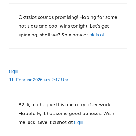
Okttslot sounds promising! Hoping for some
hot slots and cool wins tonight. Let’s get
spinning, shall we? Spin now at
okttslot
82jili
11. Februar 2026 um 2:47 Uhr
82jili, might give this one a try after work.
Hopefully, it has some good bonuses. Wish
me luck! Give it a shot at
82jili