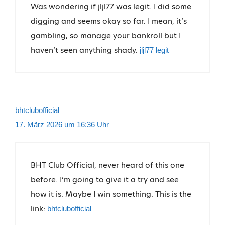
Was wondering if jljl77 was legit. I did some
digging and seems okay so far. I mean, it’s
gambling, so manage your bankroll but I
haven’t seen anything shady.
jljl77 legit
bhtclubofficial
17. März 2026 um 16:36 Uhr
BHT Club Official, never heard of this one
before. I’m going to give it a try and see
how it is. Maybe I win something. This is the
link:
bhtclubofficial