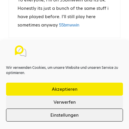
Honestly its just a bunch of the same stuff i
have played before. I’ll still play here
sometimes anyway
55bmwwin
69vin
Wir verwenden Cookies, um unsere Website und unseren Service zu
2. April 2026 um 7:38 Uhr
optimieren.
Akzeptieren
I’ve recently visited 69vin. I have no idea
what it is about though. Its alright pretty
Verwerfen
sure, but nothing special from what I can
Einstellungen
tell. Visit it yourself at
!
69vin