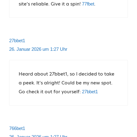
site’s reliable. Give it a spin!
.
77fbet
27bbet1
26. Januar 2026 um 1:27 Uhr
Heard about 27bbet1, so I decided to take
a peek. It’s alright! Could be my new spot.
Go check it out for yourself:
27bbet1
766bet1
26. Januar 2026 um 1:27 Uhr